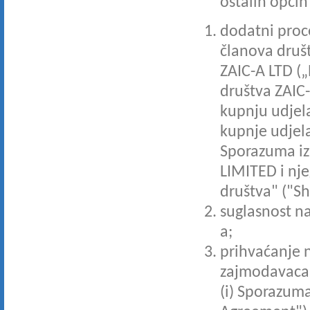
ostalih općih
dodatni proce
članova druš
ZAIC-A LTD („R
društva ZAIC-
kupnju udjela
kupnje udjel
Sporazuma iz
LIMITED i nj
društva" ("S
suglasnost n
a;
prihvaćanje 
zajmodavaca 
(i) Sporazum