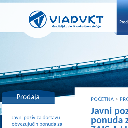
Prod
Prodaja
POČETNA
>
PR
Javni po
Javni poziv za dostavu
ponuda z
obvezujućih ponuda za