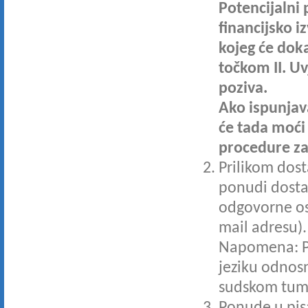
Potencijalni
financijsko 
kojeg će dok
točkom II. Uv
poziva.
Ako ispunjav
će tada moći 
procedure za
Prilikom dos
ponudi dostav
odgovorne oso
mail adresu).
Napomena: Po
jeziku odnos
sudskom tuma