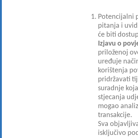
Potencijalni 
pitanja i uvi
će biti dostu
Izjavu o povj
priloženoj ov
uređuje način
korištenja po
pridržavati t
suradnje koja
stjecanja udj
mogao analizir
transakcije.
Sva objavljiv
isključivo p