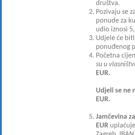
društva.
Pozivaju se z
ponude za kup
udio iznosi 5
Udjele će bit
ponuđenog p
Početna cije
su u vlasništv
EUR.
Udjeli se ne
EUR.
Jamčevina za
EUR
uplaćuje
Zagreb, IBA