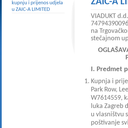
ZAIC-A L
kupnju i prijenos udjela
u ZAIC-A LIMITED
VIADUKT d.d. 
74794390096,
na Trgovačko
stečajnom up
OGLAŠAVA
I. Predmet p
Kupnja i prij
Park Row, Le
W7614559, ka
luka Zagreb d
u vlasništvu 
poštivanje s