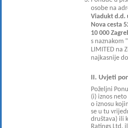
Ponude u pis
osobe na adr
Viadukt d.d. 
Nova cesta 5
10 000 Zagre
s naznakom "
LIMITED na Z
najkasnije d
II. Uvjeti po
Poželjni Ponu
(i) iznos net
o iznosu koj
se u tu vrije
društava) ili k
Ratings Ltd, i