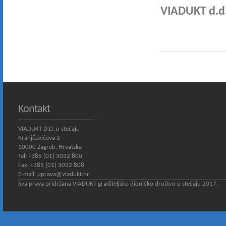
VIADUKT d.d.
Kontakt
VIADUKT D.D. u stečaju
Kranjčevićeva 2
10000 Zagreb, Hrvatska
Tel: +385 (01) 3032 800
Fax: +385 (01) 3032 808
E-mail:
uprava@viadukt.hr
Sva prava pridržana VIADUKT graditeljsko dioničko društvo u stečaju 2017.