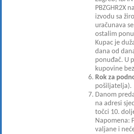
PBZGHR2X na
izvodu sa žir
uračunava se
ostalim ponud
Kupac je duža
dana od dana 
ponuđač. U p
kupovine bez
Rok za podno
pošiljatelja).
Danom preda
na adresi sje
točci 10. dolj
Napomena: P
valjane i neć