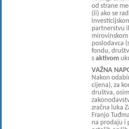
od strane međ
(ii) ako se ra
investicijsk
partnerstvu i
mirovinskom
poslodavca (
fondu, društv
s
aktivom
uk
VAŽNA NAP
Nakon odabir
cijena), za k
društva, osi
zakonodavstv
zračna luka Z
Franjo Tuđman
na prodaju i 