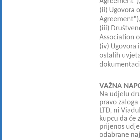
Agreement")
(ii) Ugovora
Agreement“)
(iii) Društve
Association o
(iv) Ugovora 
ostalih uvje
dokumentacij
VAŽNA NAP
Na udjelu dru
pravo zaloga 
LTD, ni Viadu
kupcu da će z
prijenos udje
odabrane naj