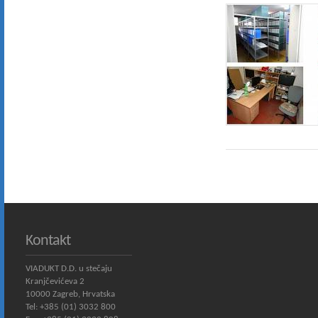
Kontakt
VIADUKT D.D. u stečaju
Kranjčevićeva 2
10000 Zagreb, Hrvatska
Tel: +385 (01) 3032 800