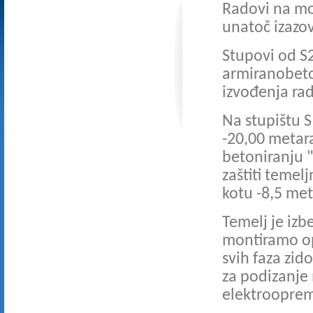
Radovi na mos
unatoč izazo
Stupovi od S2
armiranobeton
izvođenja ra
Na stupištu S
-20,00 metara
betoniranju "
zaštiti temel
kotu -8,5 met
Temelj je izb
montiramo op
svih faza zid
za podizanje 
elektrooprem