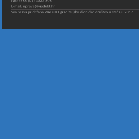
Fax: +385 (01) 3032 808
E-mail:
uprava@viadukt.hr
Sva prava pridržana VIADUKT graditeljsko dioničko društvo u stečaju 2017.