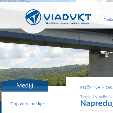
Proda
Mediji
POČETNA
>
OB
Trogir, 16. svibnja
Napreduj
Objave za medije